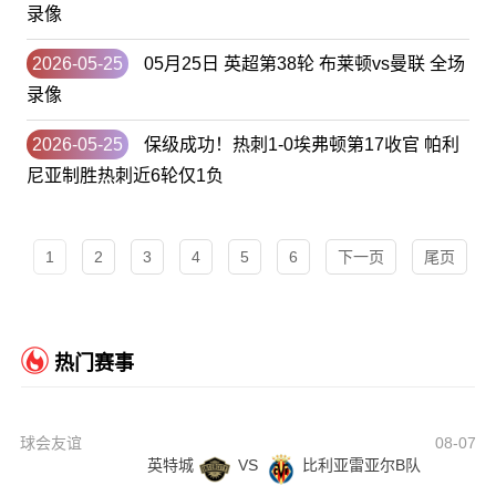
录像
2026-05-25
05月25日 英超第38轮 布莱顿vs曼联 全场
录像
2026-05-25
保级成功！热刺1-0埃弗顿第17收官 帕利
尼亚制胜热刺近6轮仅1负
1
2
3
4
5
6
下一页
尾页
热门赛事
球会友谊
08-07
英特城
VS
比利亚雷亚尔B队