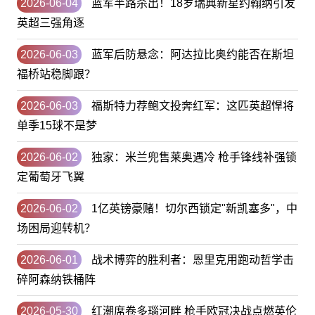
2026-06-04
蓝军半路杀出！18岁瑞典新星约翰纳引发
英超三强角逐
2026-06-03
蓝军后防悬念：阿达拉比奥约能否在斯坦
福桥站稳脚跟？
2026-06-03
福斯特力荐鲍文投奔红军：这匹英超悍将
单季15球不是梦
2026-06-02
独家：米兰兜售莱奥遇冷 枪手锋线补强锁
定葡萄牙飞翼
2026-06-02
1亿英镑豪赌！切尔西锁定"新凯塞多"，中
场困局迎转机？
2026-06-01
战术博弈的胜利者：恩里克用跑动哲学击
碎阿森纳铁桶阵
2026-05-30
红潮席卷多瑙河畔 枪手欧冠决战点燃英伦