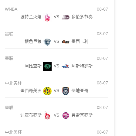
WNBA
08-07
波特兰火焰
VS
多伦多节奏
墨联
08-07
银色巨狼
VS
墨西卡利
墨联
08-07
阿比查斯
VS
阿斯特罗斯
中北美杯
08-07
墨西哥美洲
VS
圣地亚哥
墨联
08-07
迪亚布罗斯
VS
弗雷塞罗斯
中北美杯
08-07