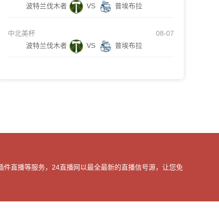
波特兰伐木者
VS
普埃布拉
中北美杯
08-07
波特兰伐木者
VS
普埃布拉
插件直播等服务，24直播网以最全最新的直播信号源，让您免
我们会第一时间处理，谢谢。