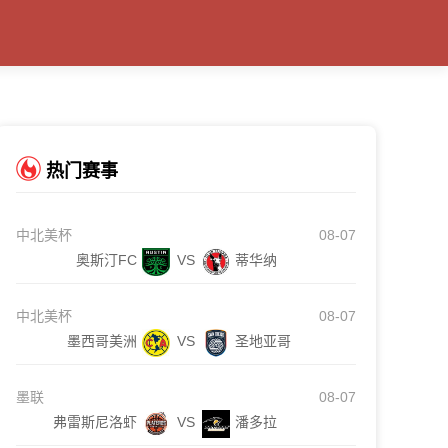
热门赛事
中北美杯
08-07
奥斯汀FC
VS
蒂华纳
中北美杯
08-07
墨西哥美洲
VS
圣地亚哥
墨联
08-07
弗雷斯尼洛虾
VS
潘多拉