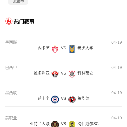
德篮甲
热门赛事
墨西联
04-19
内卡萨
VS
老虎大学
巴西甲
04-19
维多利亚
VS
科林蒂安
墨西联
04-19
蓝十字
VS
蒂华纳
美职业
04-19
亚特兰大联
VS
纳什威尔SC