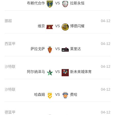
布赖代合作
VS
拉斯永恒
挪超
04-12
维京
VS
博德闪耀
西篮甲
04-12
萨拉戈萨
VS
莱里达
沙特联
04-12
阿尔纳泽马
VS
新未来城体育
沙特联
04-12
哈森姆
VS
费哈
德篮甲
04-12