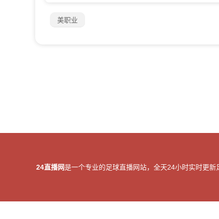
美职业
24直播网
是一个专业的足球直播网站，全天24小时实时更新
所有直播信号和视频录像均