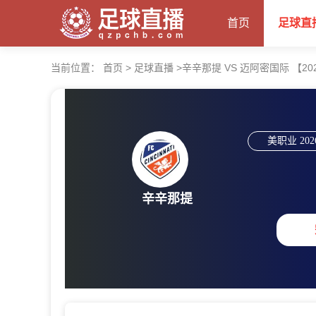
首页
足球直
当前位置：
首页
>
足球直播
>
辛辛那提 VS 迈阿密国际 【2026-
美职业
202
辛辛那提