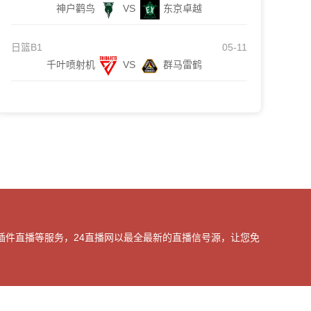
神户鹳鸟
VS
东京卓越
日篮B1
05-11
千叶喷射机
VS
群马雷鹤
插件直播等服务，24直播网以最全最新的直播信号源，让您免
我们会第一时间处理，谢谢。