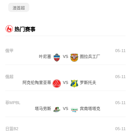
澳首超
热门赛事
俄甲
05-11
叶尼塞
VS
图拉兵工厂
俄超
05-11
阿克伦陶里亚蒂
VS
罗斯托夫
菲MPBL
05-11
塔马劳斯
VS
宾南塔塔克
日篮B2
05-11