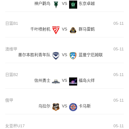
神户鹳鸟
VS
东京卓越
日篮B1
05-11
千叶喷射机
VS
群马雷鹤
澳维甲
05-11
墨尔本胜利青年队
VS
蓝曼宁厄姆联
日篮B2
05-11
信州勇士
VS
福岛火绊
俄甲
05-11
乌拉尔
VS
卡马斯
女亚杯U17
05-11