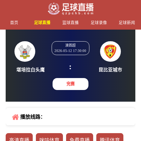
首页
足球直播
篮球直播
足球录像
足球新闻
澳首超
2026-05-12 17:30:00
:
堪培拉白头鹰
昆比亚
完赛
播放线路：
高清直播
咪咕体育
免费直播
腾讯体育