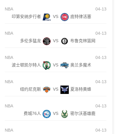
NBA
04-13
印第安纳步行者
VS
底特律活塞
NBA
04-13
多伦多猛龙
VS
布鲁克林篮网
NBA
04-13
波士顿凯尔特人
VS
奥兰多魔术
NBA
04-13
纽约尼克斯
VS
夏洛特黄蜂
NBA
04-13
费城76人
VS
密尔沃基雄鹿
NBA
04-13