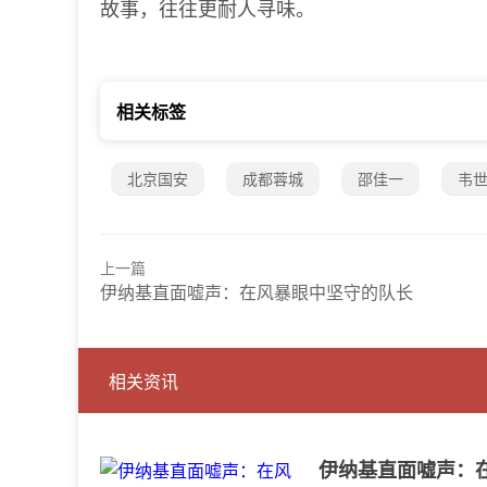
故事，往往更耐人寻味。
相关标签
北京国安
成都蓉城
邵佳一
韦
上一篇
伊纳基直面嘘声：在风暴眼中坚守的队长
相关资讯
伊纳基直面嘘声：