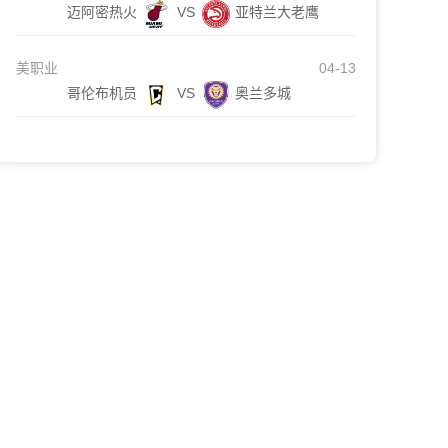
迈阿密热火
VS
亚特兰大老鹰
美职业
04-13
哥伦布机员
VS
奥兰多城