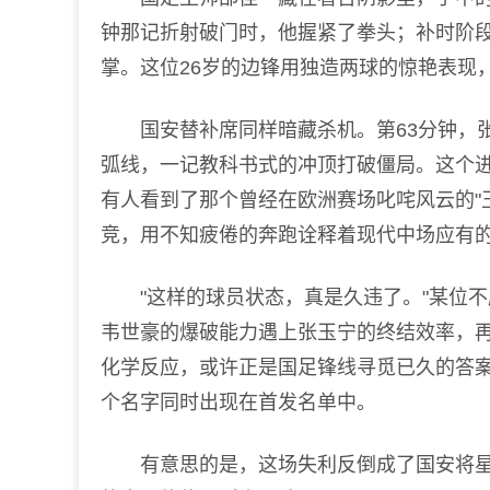
钟那记折射破门时，他握紧了拳头；补时阶
掌。这位26岁的边锋用独造两球的惊艳表现
国安替补席同样暗藏杀机。第63分钟，张
弧线，一记教科书式的冲顶打破僵局。这个
有人看到了那个曾经在欧洲赛场叱咤风云的"
竞，用不知疲倦的奔跑诠释着现代中场应有
"这样的球员状态，真是久违了。"某位不
韦世豪的爆破能力遇上张玉宁的终结效率，
化学反应，或许正是国足锋线寻觅已久的答
个名字同时出现在首发名单中。
有意思的是，这场失利反倒成了国安将星