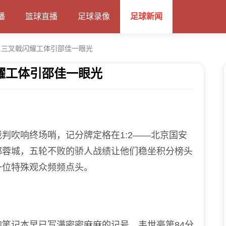
播
篮球直播
足球录像
足球新闻
 三叉戟闪耀工体引邵佳一眼光
耀工体引邵佳一眼光
吹响终场哨，记分牌定格在1:2——北京国安
都蓉城，五轮不败的骄人战绩让他们稳坐积分榜头
一位特殊观众频频点头。
记本早已写满密密麻麻的记号。韦世豪第84分