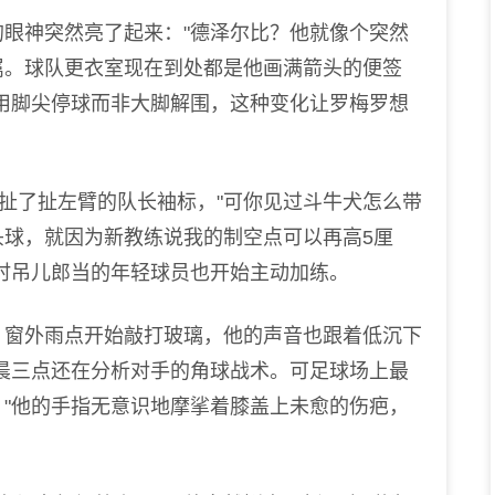
神突然亮了起来："德泽尔比？他就像个突然
属。球队更衣室现在到处都是他画满箭头的便签
用脚尖停球而非大脚解围，这种变化让罗梅罗想
扯了扯左臂的队长袖标，"可你见过斗牛犬怎么带
球，就因为新教练说我的制空点可以再高5厘
时吊儿郎当的年轻球员也开始主动加练。
窗外雨点开始敲打玻璃，他的声音也跟着低沉下
晨三点还在分析对手的角球战术。可足球场上最
"他的手指无意识地摩挲着膝盖上未愈的伤疤，