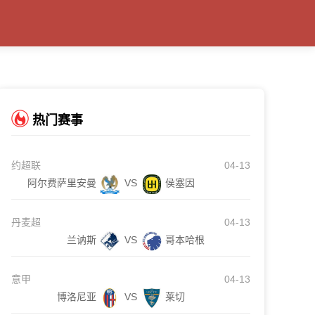
热门赛事
约超联
04-13
阿尔费萨里安曼
VS
侯塞因
丹麦超
04-13
兰讷斯
VS
哥本哈根
意甲
04-13
博洛尼亚
VS
莱切