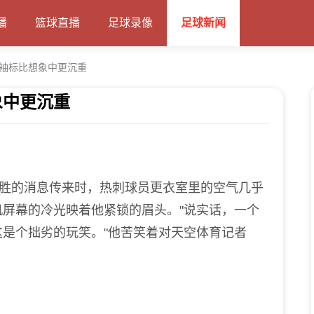
播
篮球直播
足球录像
足球新闻
袖标比想象中更沉重
象中更沉重
胜的消息传来时，热刺球员更衣室里的空气几乎
屏幕的冷光映着他紧锁的眉头。"说实话，一个
是个拙劣的玩笑。"他苦笑着对天空体育记者