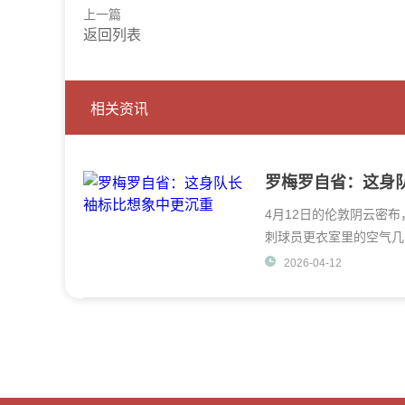
上一篇
返回列表
相关资讯
罗梅罗自省：这身
4月12日的伦敦阴云密
刺球员更衣室里的空气几
尽头，手机屏幕的冷
2026-04-12