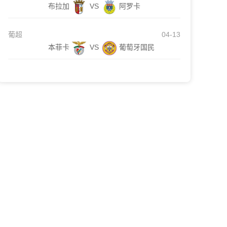
布拉加
VS
阿罗卡
葡超
04-13
本菲卡
VS
葡萄牙国民