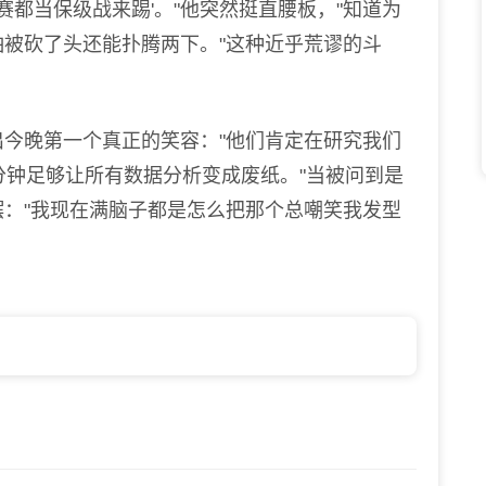
都当保级战来踢'。"他突然挺直腰板，"知道为
被砍了头还能扑腾两下。"这种近乎荒谬的斗
晚第一个真正的笑容："他们肯定在研究我们
分钟足够让所有数据分析变成废纸。"当被问到是
："我现在满脑子都是怎么把那个总嘲笑我发型