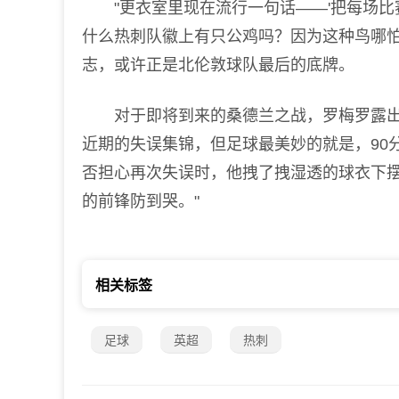
"更衣室里现在流行一句话——'把每场比赛
什么热刺队徽上有只公鸡吗？因为这种鸟哪怕
志，或许正是北伦敦球队最后的底牌。
对于即将到来的桑德兰之战，罗梅罗露出今
近期的失误集锦，但足球最美妙的就是，90
否担心再次失误时，他拽了拽湿透的球衣下摆
的前锋防到哭。"
相关标签
足球
英超
热刺