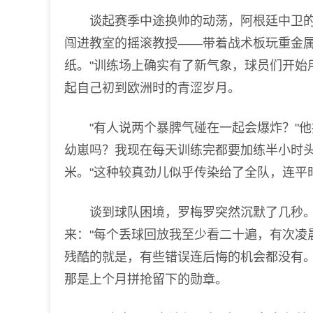
谈起赛季中途换帅的动荡，阿根廷中卫的眼
闯进教室的摇滚教授——带着战术板玩重金
纸。"训练场上确实有了新气象，球员们开始
起自己初到欧洲时的青涩岁月。
"有人说两个暴脾气碰在一起会爆炸？"他
幼崽吗？我现在每天训练完都要加练半小时头
米。"这种较真劲儿似乎传染给了全队，连平
谈到球队困境，罗梅罗突然沉默了几秒。
来："每个丢球回放我至少看二十遍，有次凌
残酷的就是，有些错误连后悔的机会都没有。
那是上个月拼抢留下的勋章。