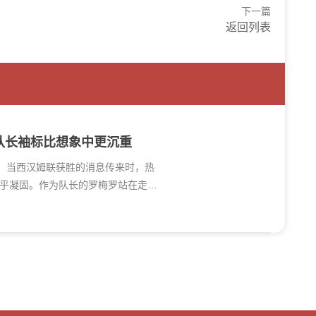
下一篇
返回列表
队长袖标比想象中更沉重
布，当西汉姆联获胜的消息传来时，热
乎凝固。作为队长的罗梅罗站在走廊