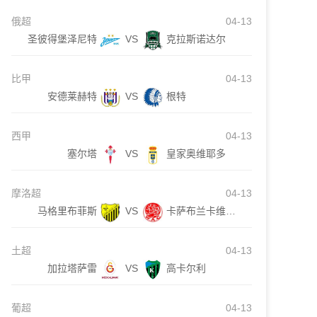
俄超
04-13
圣彼得堡泽尼特
VS
克拉斯诺达尔
比甲
04-13
安德莱赫特
VS
根特
西甲
04-13
塞尔塔
VS
皇家奥维耶多
摩洛超
04-13
马格里布菲斯
VS
卡萨布兰卡维达德
土超
04-13
加拉塔萨雷
VS
高卡尔利
葡超
04-13