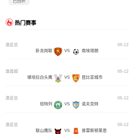
巴西杯
热门赛事
澳足总
05-12
卧龙岗联
VS
南埃塔朗
澳首超
05-12
堪培拉白头鹰
VS
昆比亚城市
澳足总
05-12
班特列
VS
诺夫克特
澳足总
05-12
联山鹰队
VS
普雷斯顿莱恩