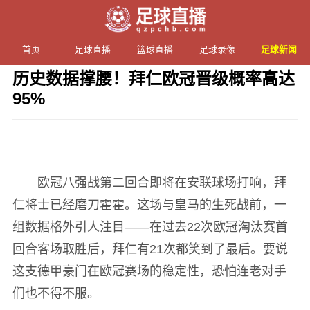
首页
足球直播
篮球直播
足球录像
足球新闻
历史数据撑腰！拜仁欧冠晋级概率高达
95%
发布时间：2026年04月15日 17:24 阅读：
2 次
欧冠八强战第二回合即将在安联球场打响，拜
仁将士已经磨刀霍霍。这场与皇马的生死战前，一
组数据格外引人注目——在过去22次欧冠淘汰赛首
回合客场取胜后，拜仁有21次都笑到了最后。要说
这支德甲豪门在欧冠赛场的稳定性，恐怕连老对手
们也不得不服。