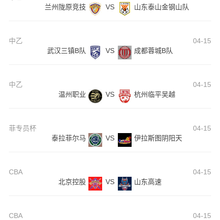
兰州陇原竞技
VS
山东泰山金钢山队
中乙
04-15
武汉三镇B队
VS
成都蓉城B队
中乙
04-15
温州职业
VS
杭州临平吴越
菲专员杯
04-15
泰拉菲尔马
VS
伊拉斯图阴阳天
CBA
04-15
北京控股
VS
山东高速
CBA
04-15