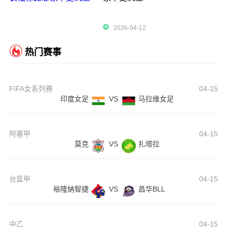
2026-04-12
热门赛事
FIFA女系列赛
04-15
印度女足
VS
马拉维女足
阿塞甲
04-15
莫克
VS
扎塔拉
台篮甲
04-15
裕隆納智捷
VS
昌华BLL
中乙
04-15