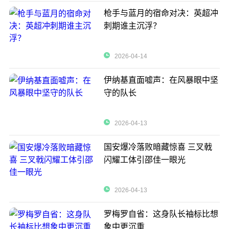
枪手与蓝月的宿命对决：英超冲
刺期谁主沉浮？
2026-04-14
伊纳基直面嘘声：在风暴眼中坚
守的队长
2026-04-13
国安爆冷落败暗藏惊喜 三叉戟
闪耀工体引邵佳一眼光
2026-04-13
罗梅罗自省：这身队长袖标比想
象中更沉重