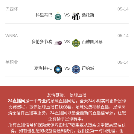
巴西杯
05-14
科里蒂巴
VS
桑托斯
WNBA
05-14
多伦多节奏
VS
西雅图风暴
美职业
05-14
夏洛特FC
VS
纽约城
友情链接：
足球直播
24直播网
是一个专业的足球直播网站，全天24小时实时更新足球
比赛赛程，提供足球直播在线观看，足球免费视频直播，足球高
清无插件直播等服务，24直播网以最全最新的直播信号源，让您
免费畅享足球赛事。
所有直播信号和视频录像均由用户收集或从搜索引擎搜索整理获
得，如有侵犯您的权益请通知我们，我们会第一时间处理，谢