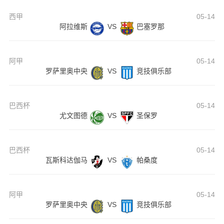
西甲
05-14
阿拉维斯
VS
巴塞罗那
阿甲
05-14
罗萨里奥中央
VS
竞技俱乐部
巴西杯
05-14
尤文图德
VS
圣保罗
巴西杯
05-14
瓦斯科达伽马
VS
帕桑度
阿甲
05-14
罗萨里奥中央
VS
竞技俱乐部