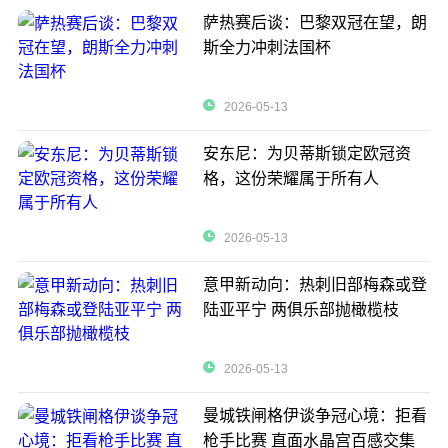
萨热赛后谈：巴黎双冠在望，朗
斯全力冲刺法国杯
2026-05-13
安东尼：为贝蒂斯锁定欧冠资
格，这份荣耀属于所有人
2026-05-13
意甲新动向：热刺旧部梅森或登
陆亚平宁 两俱乐部抛橄榄枝
2026-05-13
曼城铁闸格伊谈争冠心境：拒看
枪手比赛 直面水晶宫百感交集